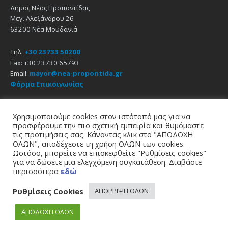
Δήμος Νέας Προποντίδας
Μεγ. Αλεξάνδρου 26
63200 Νέα Μουδανιά
Τηλ.
+30 23733 50200
Fax: +30 23730 65793
Email:
mayor@nea-propontida.gr
Φόρμα Επικοινωνίας
Δήλωση Προσβασιμότητας
Χρησιμοποιούμε cookies στον ιστότοπό μας για να
προσφέρουμε την πιο σχετική εμπειρία και θυμόμαστε
Email
Facebook
YouTube
τις προτιμήσεις σας. Κάνοντας κλικ στο "ΑΠΟΔΟΧΗ
ΟΛΩΝ", αποδέχεστε τη χρήση ΟΛΩΝ των cookies.
Ωστόσο, μπορείτε να επισκεφθείτε "Ρυθμίσεις cookies"
Αρχική
Πολιτική Απορρήτου
Πολιτική Cookies
για να δώσετε μια ελεγχόμενη συγκατάθεση. Διαβάστε
© 2021
Δήμος Νέας Προποντίδας
περισσότερα
εδώ
σχεδίαση - υποστήριξη
zero web & graphics
Ρυθμίσεις Cookies
ΑΠΟΡΡΙΨΗ ΟΛΩΝ
ΑΠΟΔΟΧΗ ΟΛΩΝ