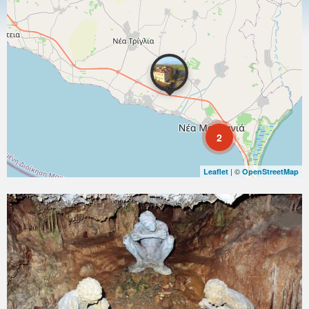
2
| ©
Leaflet
OpenStreetMap