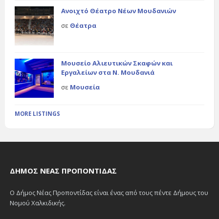
Ανοιχτό Θέατρο Νέων Μουδανιών
σε
Θέατρα
Μουσείο Αλιευτικών Σκαφών και
Εργαλείων στα Ν. Μουδανιά
σε
Μουσεία
MORE LISTINGS
ΔΉΜΟΣ ΝΈΑΣ ΠΡΟΠΟΝΤΊΔΑΣ
Ο Δήμος Νέας Προποντίδας είναι ένας από τους πέντε Δήμους του
Νομού Χαλκιδικής.