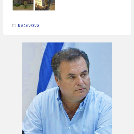
Βυζαντινά