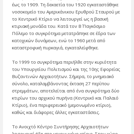
έως το 1909. Τη δεκαετία του 1920 εγκαταστάθηκε
νοσοκομείο του Αμερικάνικου Ερυθρού Σταυρού με
το Κεντρικό Κτίριο να λειτουργεί ως η βασική
κτιριακή μονάδα του. Κατά τον Β΄ Παγκόσμιο
Πόλεμο το συγκρότημα μετατράπηκε σε έδρα των
κατοχικών δυνάμεων, ενώ το 1960 μετά από
καταστροφική πυρκαγιά, εγκαταλείφθηκε.
Το 1999 το συγκρότημα περιήλθε στην κυριότητα
του Υπουργείου Πολιτισμού και της 10ης Εφορείας
Βυζαντινών Αρχαιοτήτων. Σήμερα, το μνημειακό
σύνολο, καταλαμβάνοντας έκταση 27 περίπου
στρεμμάτων, αποτελείται από ένα συγκρότημα δύο
κτιρίων του αρχικού πυρήνα (Κεντρικό και Παλαιό
Κτίριο), ένα περιφερειακό (μεμονωμένο κτίριο),
καθώς και διάφορες άλλες εγκαταστάσεις.
Το Ανοιχτό Κέντρο Συντήρησης Αρχαιοτήτων
λειτουργεί ήδη στο μεμονωμένο κτίριο. Στον χώρο