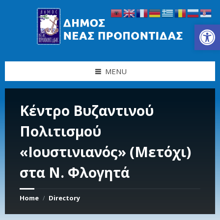
Skip
Skip
Skip
Skip
to
to
to
to
content
left
right
footer
Ανοίξτε τη γραμμή εργαλείων
sidebar
sidebar
MENU
Κέντρο Βυζαντινού
Πολιτισμού
«Ιουστινιανός» (Μετόχι)
στα Ν. Φλογητά
Home
Directory
/