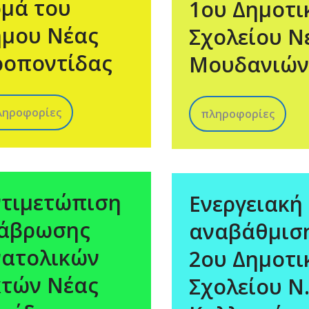
μά του
1ου Δημοτι
ήμου Νέας
Σχολείου Ν
ροποντίδας
Μουδανιών
ληροφορίες
πληροφορίες
ντιμετώπιση
Ενεργειακή
ιάβρωσης
αναβάθμισ
νατολικών
2ου Δημοτι
κτών Νέας
Σχολείου Ν