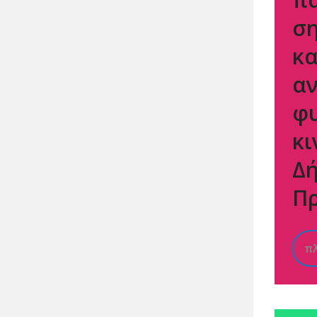
σ
κα
α
φ
κι
Δ
Π
π