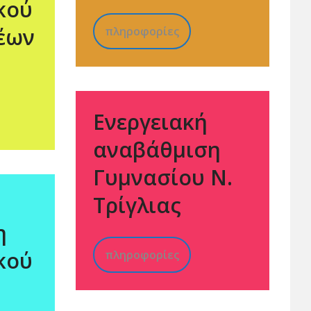
κού
έων
πληροφορίες
Ενεργειακή
αναβάθμιση
Γυμνασίου Ν.
Τρίγλιας
η
κού
πληροφορίες
.