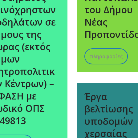
οινόχρηστων
του Δήμου
οδηλάτων σε
Νέας
μους της
Προποντίδ
ρας (εκτός
ήμων
πληροφορίες
ητροπολιτικ
 Κέντρων) –
ΦΑΣΗ με
Έργα
ωδικό ΟΠΣ
βελτίωσης
49813
υποδομών
χερσαίας