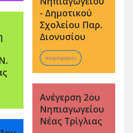
Νηπιαγωγείου
- Δημοτικού
Σχολείου Παρ.
η
Διονυσίου
Ν.
πληροφορίες
ας
Ανέγερση 2ου
Νηπιαγωγείου
Νέας Τρίγλιας
 1ου