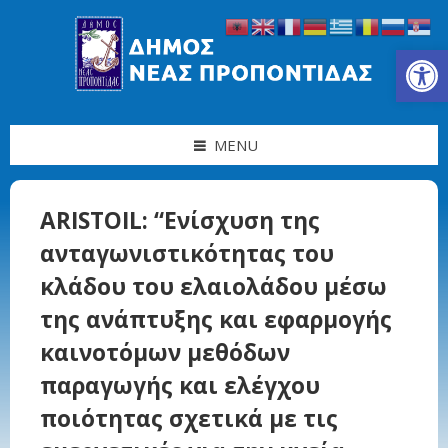
Skip
Skip
Skip
to
to
to
content
left
footer
Ανοίξτε τη γραμμή εργαλείων
sidebar
MENU
ARISTOIL: “Ενίσχυση της
ανταγωνιστικότητας του
κλάδου του ελαιολάδου μέσω
της ανάπτυξης και εφαρμογής
καινοτόμων μεθόδων
παραγωγής και ελέγχου
ποιότητας σχετικά με τις