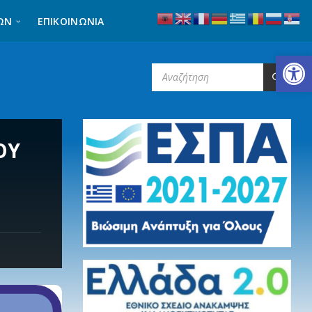
ΩΝ
ΕΠΙΚΟΙΝΩΝΊΑ
Ανοίξτε τη γραμμή εργαλείων
SEARCH:
ΟΥ