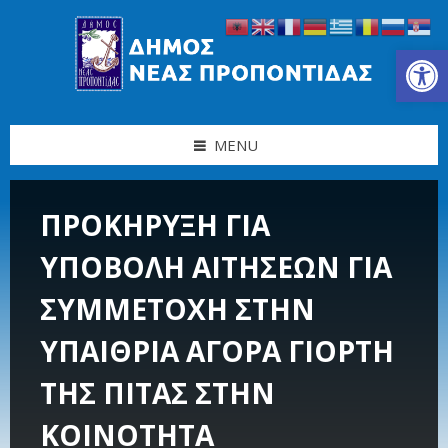
Skip
Skip
Skip
Skip
to
to
to
to
content
left
right
footer
Ανοίξτε τη γραμμή εργαλείων
sidebar
sidebar
MENU
ΠΡΟΚΗΡΥΞΗ ΓΙΑ
ΥΠΟΒΟΛΗ ΑΙΤΗΣΕΩΝ ΓΙΑ
ΣΥΜΜΕΤΟΧΗ ΣΤΗΝ
ΥΠΑΙΘΡΙΑ ΑΓΟΡΑ ΓΙΟΡΤΗ
ΤΗΣ ΠΙΤΑΣ ΣΤΗΝ
ΚΟΙΝΟΤΗΤΑ