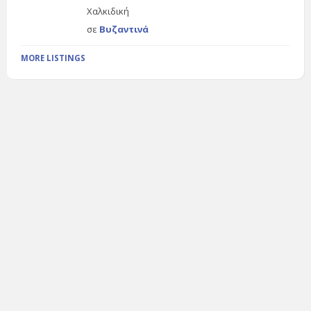
Χαλκιδική
σε
Βυζαντινά
MORE LISTINGS