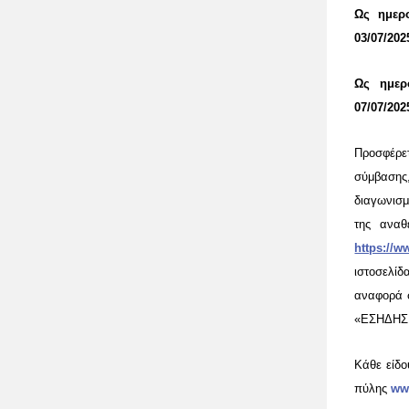
Ως ημερ
03/07/
202
Ως ημερ
07
/
07
/202
Προσφέρε
σύμβασης,
διαγωνισμ
της ανα
https://w
ιστοσελίδ
αναφορά σ
«ΕΣΗΔΗΣ
Κάθε είδο
πύλης
ww