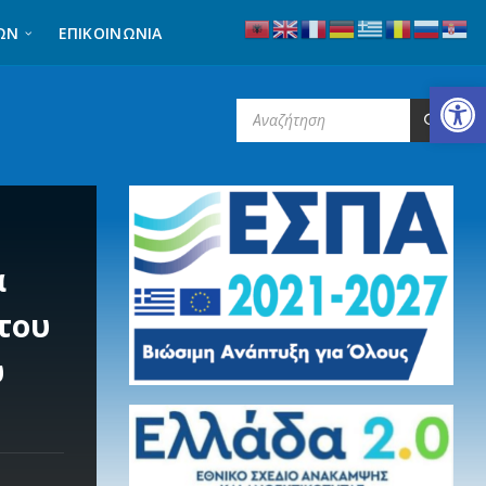
ΩΝ
ΕΠΙΚΟΙΝΩΝΊΑ
Ανοίξτε τη γραμμή εργαλείων
SEARCH:
α
του
υ