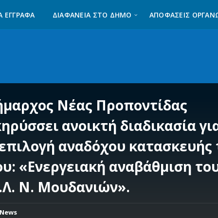
Α ΈΓΓΡΑΦΑ
ΔΙΑΦΆΝΕΙΑ ΣΤΟ ΔΉΜΟ
ΑΠΟΦΑΣΕΙΣ ΟΡΓΑΝ
ήμαρχος Νέας Προποντίδας
κηρύσσει ανοικτή διαδικασία γι
 επιλογή αναδόχου κατασκευής 
ου: «Ενεργειακή αναβάθμιση το
.Λ. Ν. Μουδανιών».
News