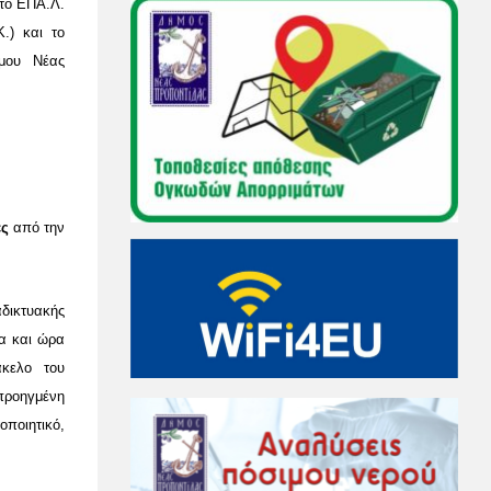
 το ΕΠΑ.Λ.
.) και το
μου Νέας
ες
από την
δικτυακής
α και ώρα
άκελο του
προηγμένη
οποιητικό,