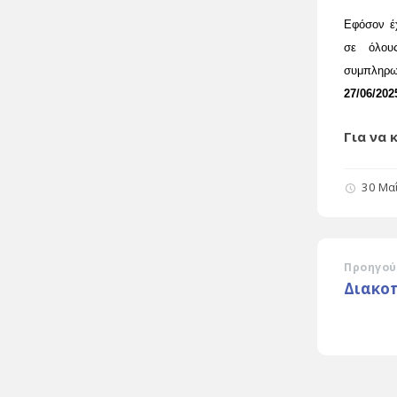
Εφόσον έχ
σε όλου
συμπληρω
27/06/
202
Για να
30 Μα
Προηγού
Διακο