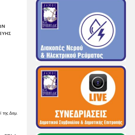
ΩΝ
ΚΕΥΗΣ
ί της Δαμ.