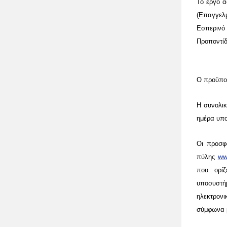
Το έργο α
(Επαγγελ
Εσπεριν
Προποντίδ
Ο προϋπο
Η συνολικ
ημέρα υπ
Οι προσφ
πύλης
ww
που ορίζ
υποσυστή
ηλεκτρονι
σύμφωνα μ