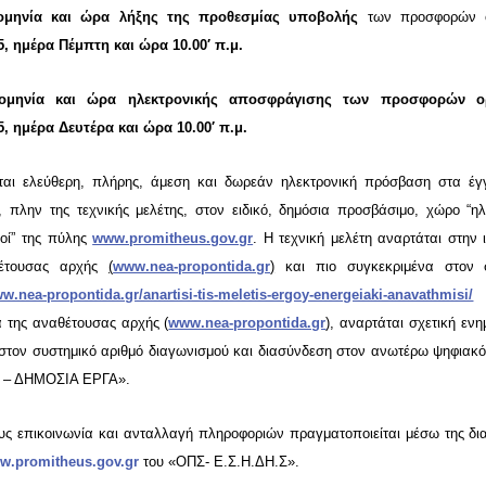
ομηνία
και ώρα λήξης της προθεσμίας υποβολής
των προσφορών ο
5, ημέρα Πέμπτη και ώρα 10.00′ π.μ.
ομηνία και ώρα ηλεκτρονικής αποσφράγισης των προσφορών ορ
5, ημέρα Δευτέρα και ώρα 10.00′ π.μ.
ται ελεύθερη, πλήρης, άμεση και δωρεάν ηλεκτρονική πρόσβαση στα έγ
 πλην της τεχνικής μελέτης,
στον ειδικό, δημόσια προσβάσιμο, χώρο “ηλ
οί” της πύλης
www.promitheus.gov.gr
. Η τεχνική μελέτη αναρτάται στην 
θέτουσας αρχής
(
www.nea-propontida.gr
)
και πιο συγκεκριμένα στον 
ww.nea-propontida.gr/anartisi-tis-meletis-ergoy-energeiaki-anavathmisi/
α της αναθέτουσας αρχής (
www.nea-propontida.gr
), αναρτάται σχετική εν
τον συστημικό αριθμό διαγωνισμού και διασύνδεση στον ανωτέρω ψηφιακ
 – ΔΗΜΟΣΙΑ ΕΡΓΑ».
υς επικοινωνία και ανταλλαγή πληροφοριών πραγματοποιείται μέσω της δι
w.promitheus.gov.gr
του «ΟΠΣ- Ε.Σ.Η.ΔΗ.Σ».