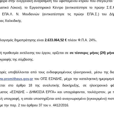
φορά στην ενεργειακή αναβάθμιση του υφιστάμενου κτιρίου που στεγάζεται
ματικό Λύκειο), το Εργαστηριακό Κέντρο (αντικατέστησε το πρώην Σ.Ε.Κ
ό ΕΠΑ.Λ. Ν. Μουδανιών (αντικατέστησε τις πρώην ΕΠΑ.Σ.) του Δή
ας Χαλκιδικής.
λογισμός δημοπράτησης είναι
2.633.064,52
€
πλέον Φ.Π.Α. 24%
.
ή προθεσμία εκτέλεσης του έργου, ορίζεται σε
σε τέσσερις μήνες (24) μήν
ογραφής της σύμβασης
.
ορές υποβάλλονται από τους ενδιαφερομένους ηλεκτρονικά, μέσω της δια
w.promitheus.gov.gr
του ΟΠΣ ΕΣΗΔΗΣ, μέχρι την καταληκτική ημερομηνί
εται στο άρθρο 18 της αναλυτικής διακήρυξης, σε ηλεκτρονικό φ
ματος «ΕΣΗΔΗΣ – ΔΗΜΟΣΙΑ ΕΡΓΑ» και υπογράφονται, τουλάχιστον, με 
κή υπογραφή, η οποία υποστηρίζεται από αναγνωρισμένο (εγκεκριμένο) πιστ
ε την παρ. 2 του άρθρου 37 του ν. 4412/2016
.