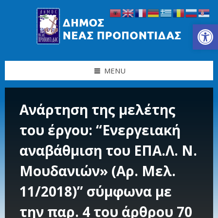
Skip
Skip
Skip
Skip
to
to
to
to
content
left
right
footer
Ανοίξτε τη γραμμή εργαλείων
sidebar
sidebar
MENU
Ανάρτηση της μελέτης
του έργου: “Ενεργειακή
αναβάθμιση του ΕΠΑ.Λ. Ν.
Μουδανιών» (Αρ. Μελ.
11/2018)” σύμφωνα με
την παρ. 4 του άρθρου 70