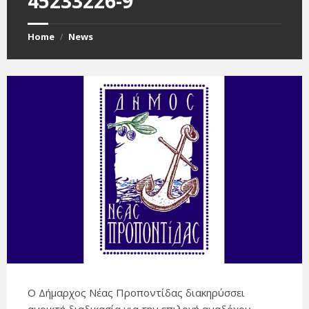
45233226-9
Home
News
/
Ο Δήμαρχος Νέας Προποντίδας διακηρύσσει