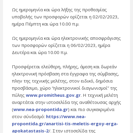
Ως ημερομηνία και ώρα λήξης της προθεσμίας
υποβολής των προσφορών ορίζεται η 02/02/2023,
ημέρα Πέμπτη και ώρα 10.00 π.μ.
Ως ημερομηνία και ώρα ηλεκτρονικής αποσφράγισης
των προσφορών ορίζεται η 06/02/2023, ημέρα
Δευτέρα και ώρα 10.00 π.μ.
Προσφέρεται ελεύθερη, πλήρης, άμεση και δωρεάν
ηλεκτρονική πρόσβαση στα έγγραφα της σύμβασης,
πλην της τεχνικής μελέτης, στον ειδικό, δημόσια
προσβάσιμο, χώρο “ηλεκτρονικοί διαγωνισμοί” της
πύλης
www.promitheus.gov.gr
. Η τεχνική μελέτη
αναρτάται στην ιστοσελίδα της αναθέτουσας αρχής
(
www.nea-propontida.gr
) και πιο συγκεκριμένα
στον σύνδεσμό:
https://www.nea-
propontida.gr/anartisi-tis-meletis-ergoy-erga-
apokatastasis-2
/. Στην ιστοσελίδα της