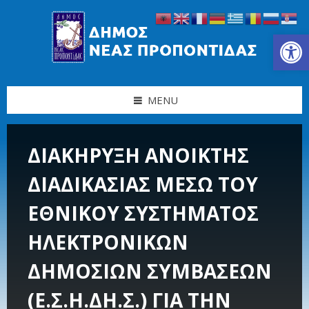
Skip
Skip
Skip
Skip
to
to
to
to
content
left
right
footer
Ανοίξτε τη γραμμή εργαλείων
sidebar
sidebar
MENU
ΔΙΑΚΗΡΥΞΗ ΑΝΟΙΚΤΗΣ
ΔΙΑΔΙΚΑΣΙΑΣ ΜΕΣΩ ΤΟΥ
ΕΘΝΙΚΟΥ ΣΥΣΤΗΜΑΤΟΣ
ΗΛΕΚΤΡΟΝΙΚΩΝ
ΔΗΜΟΣΙΩΝ ΣΥΜΒΑΣΕΩΝ
(Ε.Σ.Η.ΔΗ.Σ.) ΓΙΑ ΤΗΝ