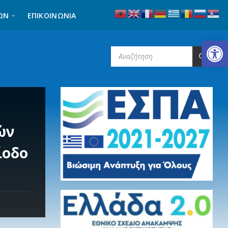
ΩΝ
ΕΠΙΚΟΙΝΩΝΊΑ
Ανοίξτε τη γραμμή εργαλείων
SEARCH:
ών
ίοδο