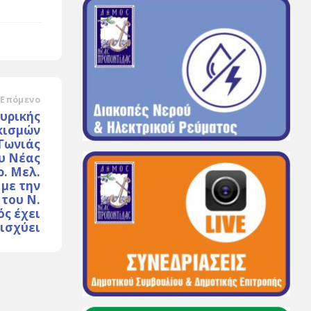
Επόμενο
υρικής
κισμών
 Γωνιάς
υ Νέας
ρ. Μελ.
 με την
 του Ν.
ός έχει
 ισχύει