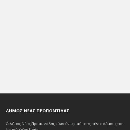
ΔΉΜΟΣ ΝΈΑΣ ΠΡΟΠΟΝΤΊΔΑΣ
Ο Δήμος Νέας Προποντίδας είναι ένας από τους πέντε Δήμους του
Νομού Χαλκιδικής.