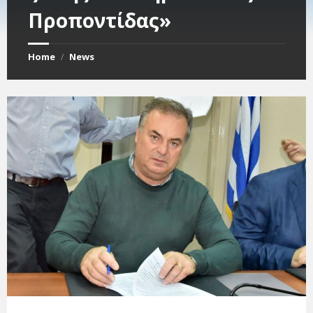
Προποντίδας»
Home
News
/