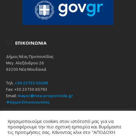
ΕΠΙΚΟΙΝΩΝΊΑ
Δήμος Νέας Προποντίδας
Μεγ. Αλεξάνδρου 26
63200 Νέα Μουδανιά
Τηλ.
+30 23733 50200
Fax: +30 23730 65793
Email:
mayor@nea-propontida.gr
Φόρμα Επικοινωνίας
Δήλωση Προσβασιμότητας
Χρησιμοποιούμε cookies στον ιστότοπό μας για να
προσφέρουμε την πιο σχετική εμπειρία και θυμόμαστε
Email
Facebook
YouTube
τις προτιμήσεις σας. Κάνοντας κλικ στο "ΑΠΟΔΟΧΗ