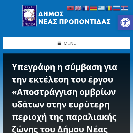
Skip
Skip
Skip
Skip
to
to
to
to
content
left
right
footer
Ανοίξτε τη γραμμή εργαλείων
sidebar
sidebar
MENU
Υπεγράφη η σύμβαση για
την εκτέλεση του έργου
«Αποστράγγιση ομβρίων
υδάτων στην ευρύτερη
περιοχή της παραλιακής
ζώνης του Δήμου Νέας