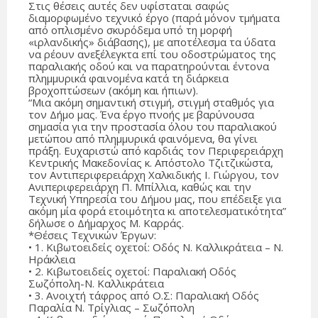
Στις θέσεις αυτές δεν υφίσταται σαφώς
διαμορφωμένο τεχνικό έργο (παρά μόνον τμήματα
από οπλισμένο σκυρόδεμα υπό τη μορφή
«ιρλανδικής» διάβασης), με αποτέλεσμα τα ύδατα
να ρέουν ανεξέλεγκτα επί του οδοστρώματος της
παραλιακής οδού και να παρατηρούνται έντονα
πλημμυρικά φαινομένα κατά τη διάρκεια
βροχοπτώσεων (ακόμη και ήπιων).
“Μια ακόμη σημαντική στιγμή, στιγμή σταθμός για
τον Δήμο μας. Ένα έργο πνοής με βαρύνουσα
σημασία για την προστασία όλου του παραλιακού
μετώπου από πλημμυρικά φαινόμενα, θα γίνει
πράξη. Ευχαριστώ από καρδιάς τον Περιφερειάρχη
Κεντρικής Μακεδονίας κ. Απόστολο Τζιτζικώστα,
τον Αντιπεριφερειάρχη Χαλκιδικής Ι. Γιώργου, τον
Ανιπεριφερειάρχη Π. Μπίλλια, καθώς και την
Τεχνική Υπηρεσία του Δήμου μας, που επέδειξε για
ακόμη μία φορά ετοιμότητα κι αποτελεσματικότητα”
δήλωσε ο Δήμαρχος Μ. Καρράς.
*Θέσεις Τεχνικών Έργων:
• 1. Κιβωτοειδείς οχετοί: Οδός Ν. Καλλικράτεια – Ν.
Ηράκλεια
• 2. Κιβωτοειδείς οχετοί: Παραλιακή Οδός
Σωζόπολη-Ν. Καλλικράτεια
• 3. Ανοιχτή τάφρος από Ο.Σ: Παραλιακή Οδός
Παραλία Ν. Τρίγλιας – Σωζόπολη