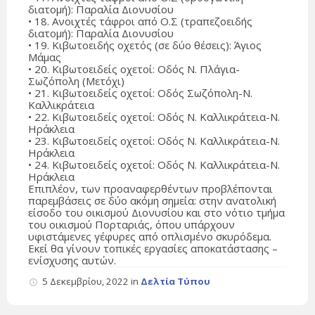
διατομή): Παραλία Διονυσίου
• 18. Ανοιχτές τάφροι από Ο.Σ (τραπεζοειδής
διατομή): Παραλία Διονυσίου
• 19. Κιβωτοειδής οχετός (σε δύο θέσεις): Άγιος
Μάμας
• 20. Κιβωτοειδείς οχετοί: Οδός Ν. Πλάγια-
Σωζόπολη (Μετόχι)
• 21. Κιβωτοειδείς οχετοί: Οδός Σωζόπολη-Ν.
Καλλικράτεια
• 22. Κιβωτοειδείς οχετοί: Οδός Ν. Καλλικράτεια-Ν.
Ηράκλεια
• 23. Κιβωτοειδείς οχετοί: Οδός Ν. Καλλικράτεια-Ν.
Ηράκλεια
• 24. Κιβωτοειδείς οχετοί: Οδός Ν. Καλλικράτεια-Ν.
Ηράκλεια
Επιπλέον, των προαναφερθέντων προβλέπονται
παρεμβάσεις σε δύο ακόμη σημεία: στην ανατολική
είσοδο του οικισμού Διονυσίου και στο νότιο τμήμα
του οικισμού Πορταριάς, όπου υπάρχουν
υφιστάμενες γέφυρες από οπλισμένο σκυρόδεμα.
Εκεί θα γίνουν τοπικές εργασίες αποκατάστασης –
ενίσχυσης αυτών.
5 Δεκεμβρίου, 2022
in
Δελτία Τύπου