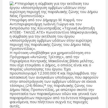
Υπεγράφη η σύμβαση για την εκτέλεση του
έργου «Αποστράγγιση ομβρίων υδάτων στην
ευρύτερη περιοχή της παραλιακής ζώνης του Δήμου
Νέας Προποντίδας»
Υπεγράφη από τον Δήμαρχο Μ. Καρρά, τον
Αντιπεριφερειάρχη Ιωάννη Γιώργο και τον
Εκπρόσωπο της Κοινοπραξίας «Τεχνική Ανάπτυξη
ΑΤΕΒΕ- ΤΑΛΩΣ ΑΤΕ» Κωνσταντίνο Μαρκογιαννάκη,
η σύμβαση για την εκτέλεση του έργου
«Αποστράγγιση ομβρίων υδάτων στην ευρύτερη
περιοχή της παραλιακής ζώνης του Δήμου Νέας
Προποντίδας».
Η πρόταση υποβλήθηκε για χρηματοδότηση στο
Πρόγραμμα «Αντώνης Τρίτσης», από την
Περιφέρεια Κεντρικής Μακεδονίας βάσει μελέτης,
που είχε ετοιμάσει ο Δήμος, ο οποίος είναι και ο
Φορέας υλοποίησης του έργου. Έχει
προϋπολογισμό 12.300.000 € και περιλαμβάνει την
κατασκευή των αναγκαίων υποδομών, που αφορούν
στην αποστράγγιση των ομβρίων υδάτων σε είκοσι
τέσσερις (24) θέσεις* της παραλιακής ζώνης του
Δήμου Νέας Προποντίδας, με απώτερο σκοπό την
προστασία των παρακείμενων οδών και γενικά των
παραρεμάτιων περιοχών από τα έντονα πλημμυρικά
φαινόμενα, που πλήττουν συχνά τις περιοχές
αυτές.