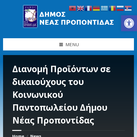
Skip
Skip
Skip
Skip
to
to
to
to
content
left
right
footer
Ανοίξτε τη γραμμή εργαλείων
sidebar
sidebar
MENU
Διανομή Προϊόντων σε
δικαιούχους του
Κοινωνικού
Παντοπωλείου Δήμου
Νέας Προποντίδας
Home
News
/