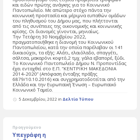
και ειδών πρώτης ανάγκης για το Κοινωνικό
Παντοπωλείο. Με απώτερο στόχο πάντα την
κοινωνική προστασία και μέριμνα ευπαθών ομάδων
του πληθυσμού του Δήμου μας, που πλήττονται
από τις συνέπειες της οικονομικής και κοινωνικής
κρίσης. Οι διανομές γίνονται, μηνιαίως.
Την Τετάρτη 30 Νοεμβρίου 2022,
πραγματοποιήθηκε η διανομή του Κοινωνικού
Παντοπωλείου, κατά την οποία παρέλαβαν οι 141
δικαιούχοι, τα εξής: Αλάτι, ελαιόλαδο, σπαγγέτι,
σάλτσα, μακαρόνι κοφτό,2 τμχ. γάλα εβαπορέ, ξύδι.
Το Κοινωνικό Παντοπωλείο Δήμου Ν. Προποντίδας
έχει ενταχθεί στο Ε.Π. “ΚΕΝΤΡΙΚΗ ΜΑΚΕΔΟΝΙΑ
2014-2020” (Απόφαση ένταξης πράξης
6879/10.10.2016) και συγχρηματοδοτείται από την
Ελλάδα και την Ευρωπαϊκή Ένωση – Ευρωπαϊκό
Κοινωνικό Ταμείο.
5 Δεκεμβρίου, 2022
in
Δελτία Τύπου
Προηγούμενο
Υπεγράφη η