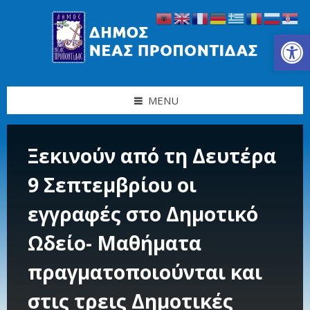
Skip
Skip
Skip
Skip
to
to
to
to
content
left
right
footer
Ανοίξτε τη γραμμή εργαλείων
sidebar
sidebar
MENU
Ξεκινούν από τη Δευτέρα
9 Σεπτεμβρίου οι
εγγραφές στο Δημοτικό
Ωδείο- Μαθήματα
πραγματοποιούνται και
στις τρεις Δημοτικές