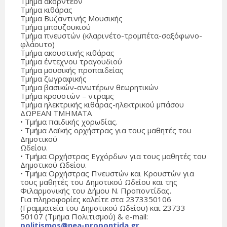
Τμήμα ακορντεόν
Τμήμα κιθάρας
Τμήμα Βυζαντινής Μουσικής
Τμήμα μπουζουκιού
Τμήμα πνευστών (κλαρινέτο-τρομπέτα-σαξόφωνο-
φλάουτο)
Τμήμα ακουστικής κιθάρας
Τμήμα έντεχνου τραγουδιού
Τμήμα μουσικής προπαιδείας
Τμήμα ζωγραφικής
Τμήμα βασικών-ανωτέρων θεωρητικών
Τμήμα κρουστών – ντραμς
Τμήμα ηλεκτρικής κιθάρας-ηλεκτρικού μπάσου
ΔΩΡΕΑΝ ΤΜΗΜΑΤΑ
• Τμήμα παιδικής χορωδίας.
• Τμήμα Λαϊκής ορχήστρας για τους μαθητές του
Δημοτικού
Ωδείου.
• Τμήμα Ορχήστρας Εγχόρδων για τους μαθητές του
Δημοτικού Ωδείου.
• Τμήμα Ορχήστρας Πνευστών και Κρουστών για
τους μαθητές του Δημοτικού Ωδείου και της
Φιλαρμονικής του Δήμου Ν. Προποντίδας.
Για πληροφορίες καλείτε στα 2373350106
(Γραμματεία του Δημοτικού Ωδείου) και 23733
50107 (Τμήμα Πολιτισμού) & e-mail:
politismos@nea-propontida.gr