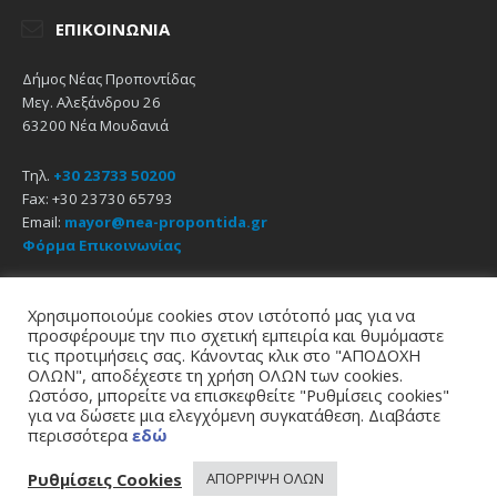
ΕΠΙΚΟΙΝΩΝΊΑ
Δήμος Νέας Προποντίδας
Μεγ. Αλεξάνδρου 26
63200 Νέα Μουδανιά
Τηλ.
+30 23733 50200
Fax: +30 23730 65793
Email:
mayor@nea-propontida.gr
Φόρμα Επικοινωνίας
Δήλωση Προσβασιμότητας
Χρησιμοποιούμε cookies στον ιστότοπό μας για να
προσφέρουμε την πιο σχετική εμπειρία και θυμόμαστε
Email
Facebook
YouTube
τις προτιμήσεις σας. Κάνοντας κλικ στο "ΑΠΟΔΟΧΗ
ΟΛΩΝ", αποδέχεστε τη χρήση ΟΛΩΝ των cookies.
Ωστόσο, μπορείτε να επισκεφθείτε "Ρυθμίσεις cookies"
Αρχική
Πολιτική Απορρήτου
Πολιτική Cookies
για να δώσετε μια ελεγχόμενη συγκατάθεση. Διαβάστε
© 2021
Δήμος Νέας Προποντίδας
περισσότερα
εδώ
σχεδίαση - υποστήριξη
zero web & graphics
Ρυθμίσεις Cookies
ΑΠΟΡΡΙΨΗ ΟΛΩΝ