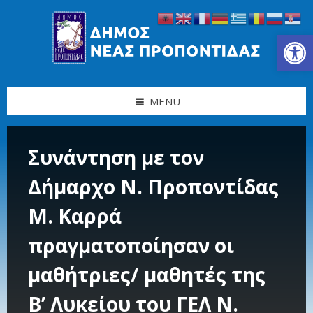
Skip
Skip
Skip
Skip
to
to
to
to
content
left
right
footer
Ανοίξτε τη γραμμή εργαλείων
sidebar
sidebar
MENU
Συνάντηση με τον
Δήμαρχο Ν. Προποντίδας
Μ. Καρρά
πραγματοποίησαν οι
μαθήτριες/ μαθητές της
Β’ Λυκείου του ΓΕΛ Ν.