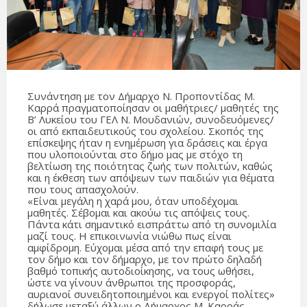
Συνάντηση με τον Δήμαρχο Ν. Προποντίδας Μ.
Καρρά πραγματοποίησαν οι μαθήτριες/ μαθητές της
Β’ Λυκείου του ΓΕΛ Ν. Μουδανιών, συνοδευόμενες/
οι από εκπαιδευτικούς του σχολείου. Σκοπός της
επίσκεψης ήταν η ενημέρωση για δράσεις και έργα
που υλοποιούνται στο δήμο μας με στόχο τη
βελτίωση της ποιότητας ζωής των πολιτών, καθώς
και η έκθεση των απόψεων των παιδιών για θέματα
που τους απασχολούν.
«Είναι μεγάλη η χαρά μου, όταν υποδέχομαι
μαθητές. Σέβομαι και ακούω τις απόψεις τους.
Πάντα κάτι σημαντικό εισπράττω από τη συνομιλία
μαζί τους. Η επικοινωνία νιώθω πως είναι
αμφίδρομη. Εύχομαι μέσα από την επαφή τους με
τον δήμο και τον δήμαρχο, με τον πρώτο δηλαδή
βαθμό τοπικής αυτοδιοίκησης, να τους ωθήσει,
ώστε να γίνουν άνθρωποι της προσφοράς,
αυριανοί συνειδητοποιημένοι και ενεργοί πολίτες»
δήλωσε μεταξύ άλλων ο Δήμαρχος Μ. Καρράς.