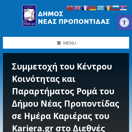
Skip
Skip
Skip
Skip
to
to
to
to
content
left
right
footer
Ανοίξτε τη γραμμή εργαλείων
sidebar
sidebar
MENU
Συμμετοχή του Κέντρου
Κοινότητας και
Παραρτήματος Ρομά του
Δήμου Νέας Προποντίδας
σε Ημέρα Καριέρας του
Kariera.gr στο Διεθνές