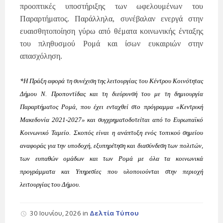
προοπτικές υποστήριξης των ωφελουμένων του
Παραρτήματος. Παράλληλα,
συνέβαλαν
ενεργά στην
ευαισθητοποίηση γύρω από θέματα κοινωνικής ένταξης
του πληθυσμού Ρομά
και ίσων ευκαιριών στην
απασχόληση.
*
Η Πράξη αφορά τη συνέχιση της λειτουργίας του Κέντρου Κοινότητας
Δήμου Ν. Προποντίδας και τη διεύρυνσή του με τη δημιουργία
Παραρτήματος Ρομά, που έ
χει ενταχθεί στο πρόγραμμα «Κεντρική
Μακεδονία 2021-2027» και συγχρηματοδοτείται από το Ευρωπαϊκό
Κοινωνικό Ταμείο.
Σκοπός είναι η ανάπτυξη ενός τοπικού σημείου
αναφοράς για την υποδοχή, εξυπηρέτηση και διασύνδεση των πολιτών,
των ευπαθών ομάδων και των Ρομά με όλα τα κοινωνικά
προγράμματα και Υπηρεσίες που υλοποιούνται στην περιοχή
λειτουργίας του Δήμου.
30 Ιουνίου, 2026
in
Δελτία Τύπου