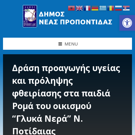
Skip
Skip
Skip
Skip
to
to
to
to
content
left
right
footer
Ανοίξτε τη γραμμή εργαλείων
sidebar
sidebar
MENU
Δράση προαγωγής υγείας
και πρόληψης
φθειρίασης στα παιδιά
Ρομά του οικισμού
“Γλυκά Νερά” Ν.
Ποτίδαιας