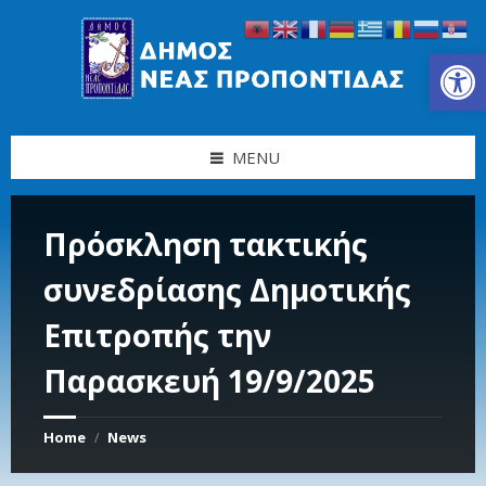
Skip
Skip
Skip
Skip
to
to
to
to
content
left
right
footer
Ανοίξτε τη γραμμή εργαλείων
sidebar
sidebar
MENU
Πρόσκληση τακτικής
συνεδρίασης Δημοτικής
Επιτροπής την
Παρασκευή 19/9/2025
Home
News
/