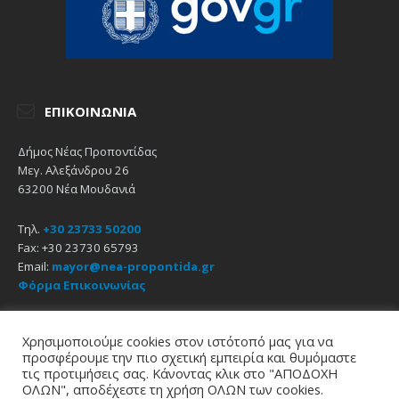
ΕΠΙΚΟΙΝΩΝΊΑ
Δήμος Νέας Προποντίδας
Μεγ. Αλεξάνδρου 26
63200 Νέα Μουδανιά
Τηλ.
+30 23733 50200
Fax: +30 23730 65793
Email:
mayor@nea-propontida.gr
Φόρμα Επικοινωνίας
Δήλωση Προσβασιμότητας
Χρησιμοποιούμε cookies στον ιστότοπό μας για να
προσφέρουμε την πιο σχετική εμπειρία και θυμόμαστε
Email
Facebook
YouTube
τις προτιμήσεις σας. Κάνοντας κλικ στο "ΑΠΟΔΟΧΗ
ΟΛΩΝ", αποδέχεστε τη χρήση ΟΛΩΝ των cookies.