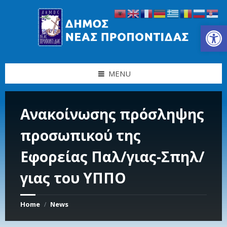
Skip
Skip
Skip
Skip
to
to
to
to
content
left
right
footer
Ανοίξτε τη γραμμή εργαλείων
sidebar
sidebar
MENU
Ανακοίνωσης πρόσληψης
προσωπικού της
Εφορείας Παλ/γιας-Σπηλ/
γιας του ΥΠΠΟ
Home
News
/