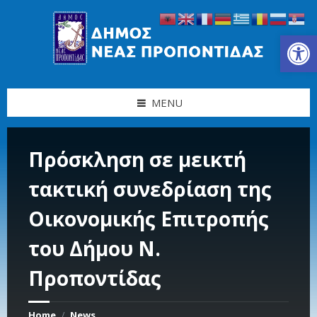
Skip
Skip
Skip
Skip
to
to
to
to
content
left
right
footer
Ανοίξτε τη γραμμή εργαλείων
sidebar
sidebar
MENU
Πρόσκληση σε μεικτή
τακτική συνεδρίαση της
Οικονομικής Επιτροπής
του Δήμου Ν.
Προποντίδας
Home
News
/