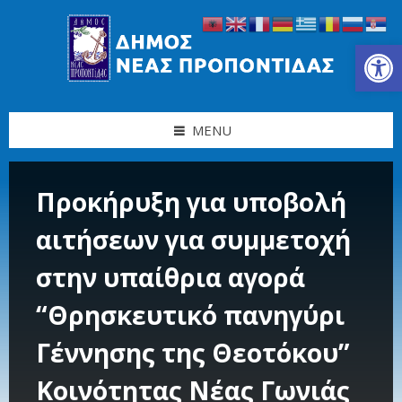
Skip
Skip
Skip
Skip
to
to
to
to
content
left
right
footer
Ανοίξτε τη γραμμή εργαλείων
sidebar
sidebar
MENU
Προκήρυξη για υποβολή
αιτήσεων για συμμετοχή
στην υπαίθρια αγορά
“Θρησκευτικό πανηγύρι
Γέννησης της Θεοτόκου”
Κοινότητας Νέας Γωνιάς