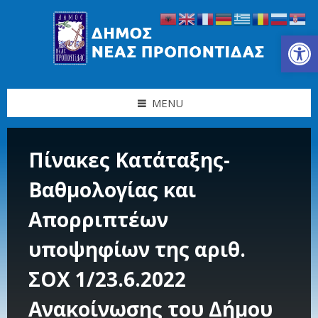
Skip
Skip
Skip
Skip
to
to
to
to
content
left
right
footer
Ανοίξτε τη γραμμή εργαλείων
sidebar
sidebar
MENU
Πίνακες Κατάταξης-
Βαθμολογίας και
Απορριπτέων
υποψηφίων της αριθ.
ΣΟΧ 1/23.6.2022
Ανακοίνωσης του Δήμου