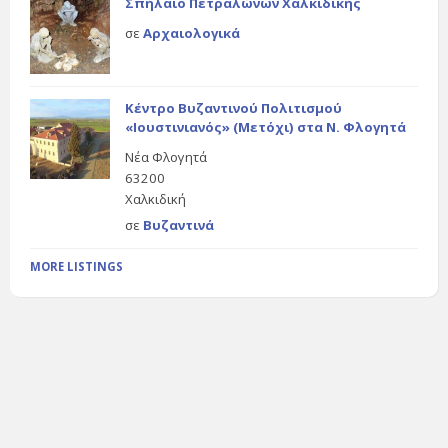
Σπήλαιο Πετραλώνων Χαλκιδικής
σε
Αρχαιολογικά
Κέντρο Βυζαντινού Πολιτισμού
«Ιουστινιανός» (Μετόχι) στα Ν. Φλογητά
Νέα Φλογητά
63200
Χαλκιδική
σε
Βυζαντινά
MORE LISTINGS