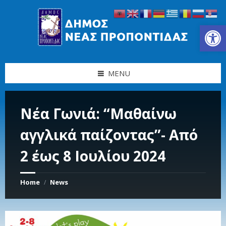
Skip
Skip
Skip
Skip
to
to
to
to
content
left
right
footer
Ανοίξτε τη γραμμή εργαλείων
sidebar
sidebar
MENU
Νέα Γωνιά: “Μαθαίνω
αγγλικά παίζοντας”- Από
2 έως 8 Ιουλίου 2024
Home
News
/