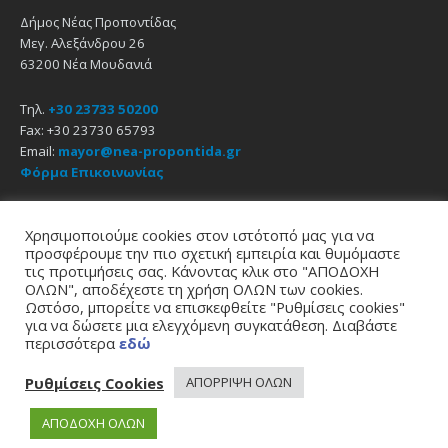
Δήμος Νέας Προποντίδας
Μεγ. Αλεξάνδρου 26
63200 Νέα Μουδανιά
Τηλ.
+30 23733 50200
Fax: +30 23730 65793
Email:
mayor@nea-propontida.gr
Φόρμα Επικοινωνίας
Δήλωση Προσβασιμότητας
Χρησιμοποιούμε cookies στον ιστότοπό μας για να
προσφέρουμε την πιο σχετική εμπειρία και θυμόμαστε
Email
Facebook
YouTube
τις προτιμήσεις σας. Κάνοντας κλικ στο "ΑΠΟΔΟΧΗ
ΟΛΩΝ", αποδέχεστε τη χρήση ΟΛΩΝ των cookies.
Ωστόσο, μπορείτε να επισκεφθείτε "Ρυθμίσεις cookies"
Αρχική
Πολιτική Απορρήτου
Πολιτική Cookies
για να δώσετε μια ελεγχόμενη συγκατάθεση. Διαβάστε
© 2021
Δήμος Νέας Προποντίδας
περισσότερα
εδώ
σχεδίαση - υποστήριξη
zero web & graphics
Ρυθμίσεις Cookies
ΑΠΟΡΡΙΨΗ ΟΛΩΝ
ΑΠΟΔΟΧΗ ΟΛΩΝ