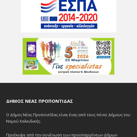
ΔΉΜΟΣ ΝΈΑΣ ΠΡΟΠΟΝΤΊΔΑΣ
Ο Δήμος Νέας Προποντίδας είναι ένας από τους πέντε Δήμους του
Νομού Χαλκιδικής.
Προέκυψε από την συνένωση των προϋπαρχόντων Δήμων