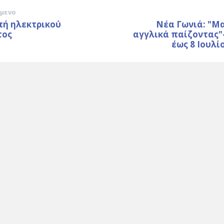
μενο
πή ηλεκτρικού
Νέα Γωνιά: "Μ
τος
αγγλικά παίζοντας"
έως 8 Ιουλί