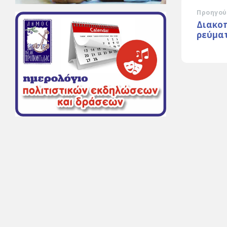
Προηγού
Διακο
ρεύμα