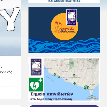
ην
εχνικές