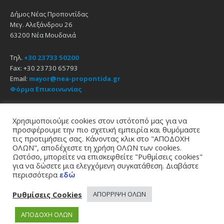
Δήμος Νέας Προποντίδας
Μεγ. Αλεξάνδρου 26
63200 Νέα Μουδανιά
Τηλ.
+30 23733 50200
Fax: +30 23730 65793
Email:
mayor@nea-propontida.gr
Φόρμα Επικοινωνίας
Δήλωση Προσβασιμότητας
Χρησιμοποιούμε cookies στον ιστότοπό μας για να
προσφέρουμε την πιο σχετική εμπειρία και θυμόμαστε
Email
Facebook
YouTube
τις προτιμήσεις σας. Κάνοντας κλικ στο "ΑΠΟΔΟΧΗ
ΟΛΩΝ", αποδέχεστε τη χρήση ΟΛΩΝ των cookies.
Ωστόσο, μπορείτε να επισκεφθείτε "Ρυθμίσεις cookies"
Αρχική
Πολιτική Απορρήτου
Πολιτική Cookies
για να δώσετε μια ελεγχόμενη συγκατάθεση. Διαβάστε
περισσότερα
εδώ
© 2021
Δήμος Νέας Προποντίδας
σχεδίαση - υποστήριξη
zero web & graphics
Ρυθμίσεις Cookies
ΑΠΟΡΡΙΨΗ ΟΛΩΝ
ΑΠΟΔΟΧΗ ΟΛΩΝ