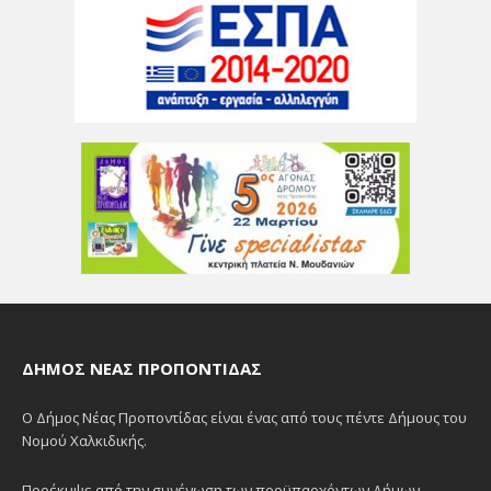
ΔΉΜΟΣ ΝΈΑΣ ΠΡΟΠΟΝΤΊΔΑΣ
Ο Δήμος Νέας Προποντίδας είναι ένας από τους πέντε Δήμους του
Νομού Χαλκιδικής.
Προέκυψε από την συνένωση των προϋπαρχόντων Δήμων