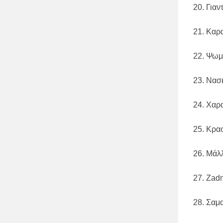
20. Για
21. Καρ
22. Ψωμ
23. Νασ
24. Χαρ
25. Κρα
26. Μάλ
27. Zadn
28. Σαμ