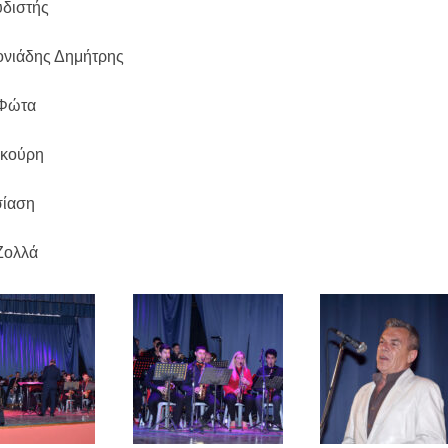
διστής
νιάδης Δημήτρης
 Φώτα
ικούρη
ίαση
Ζολλά