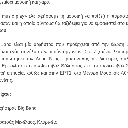
γεμίσει μουσική και χαρά.
e music play» (Aς αφήσουμε τη μουσική να παίξει) η παράσ
ασαν και η οποία σύντομα θα ταξιδέψει για να εμφανιστεί στο κ
ρου.
Band είναι μία ορχήστρα που προέρχεται από την ένωση 
 και ενός συνόλου πνευστών οργάνων. Στα 7 χρόνια λειτουρ
προσωπήσει τον Δήμο Νέας Προποντίδας σε διάφορες πολι
. Εμφανίστηκε στο «Φεστιβάλ Θάλασσας» και στο «Φεστιβάλ 
ερή επιτυχία, καθώς και στην ΕΡΤ1, στο Μέγαρο Μουσικής Αθ
νίκης.
ίχαν:
χήστρας Big Band
ρατσάς Μενέλαος, Κλαρινέτο