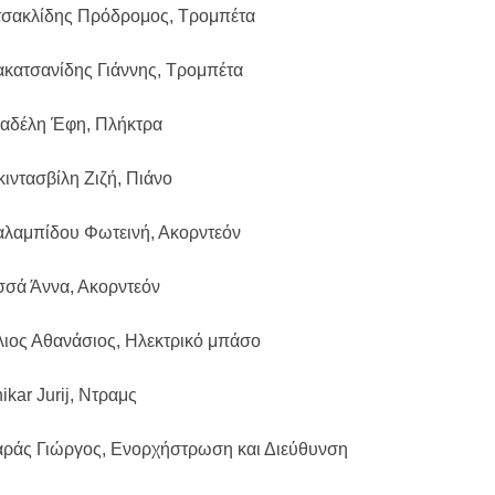
ντσακλίδης Πρόδρομος, Τρομπέτα
ακατσανίδης Γιάννης, Τρομπέτα
αδέλη Έφη, Πλήκτρα
κιντασβίλη Ζιζή, Πιάνο
αλαμπίδου Φωτεινή, Ακορντεόν
σσά Άννα, Ακορντεόν
λιος Αθανάσιος, Ηλεκτρικό μπάσο
ikar Jurij, Ντραμς
αράς Γιώργος, Ενορχήστρωση και Διεύθυνση