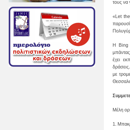
τους να 
«Let th
παρουσί
Πολυγύ
Η Bing 
μπάντας
έχει εκ
δράσεις
με τρομ
Θεσσαλο
Συμμετε
Μέλη ορ
1. Μπακ