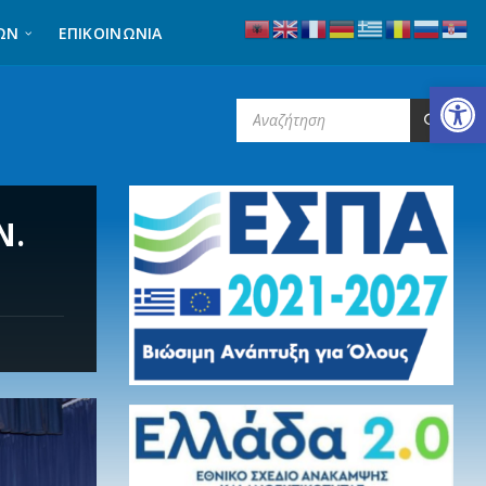
ΩΝ
ΕΠΙΚΟΙΝΩΝΊΑ
Ανοίξτε τη γραμμή εργαλείων
SEARCH:
Ν.