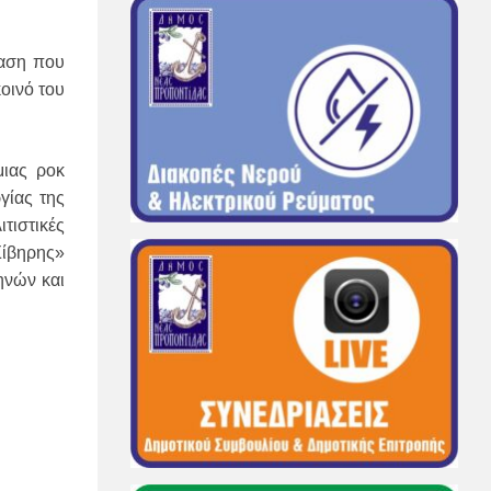
ταση που
οινό του
μιας ροκ
γίας της
τιστικές
Σίβηρης»
ηνών και