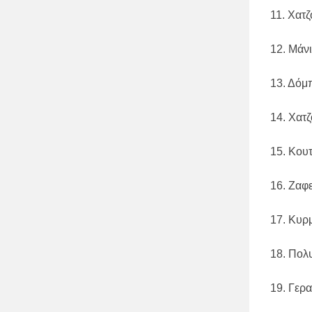
11. Χατ
12. Μάν
13. Δόμ
14. Χατ
15. Κου
16. Ζαφ
17. Κυρ
18. Πολ
19. Γερ