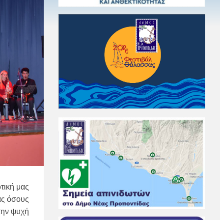
τική μας
ας όσους
την ψυχή