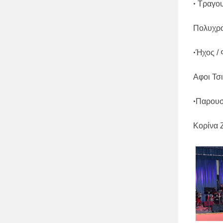
•
Τραγου
Πολυχρο
•
Ήχος /
Αφοι Τσ
•
Παρουσ
Κορίνα 