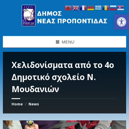
Skip
Skip
Skip
Skip
to
to
to
to
content
left
right
footer
Ανοίξτε τη γραμμή εργαλείων
sidebar
sidebar
MENU
Χελιδονίσματα από το 4ο
Δημοτικό σχολείο Ν.
Μουδανιών
Home
News
/