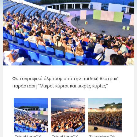
Φωτογραφικό άλμπουμ από την παιδική θεατρική
παράσταση “Μικροί κύριοι και μικρές κυρίες”
TsinaMaroQX
TsinaMaroQX
TsinaMaroQX