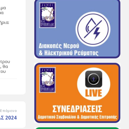
ιμα
μα
ήρια:
έτρου
, θα
του
Επόμενο
Σ 2024