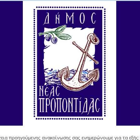
χεια προηγούμενης ανακοίνωσης σας ενημερώνουμε για τα εξής: