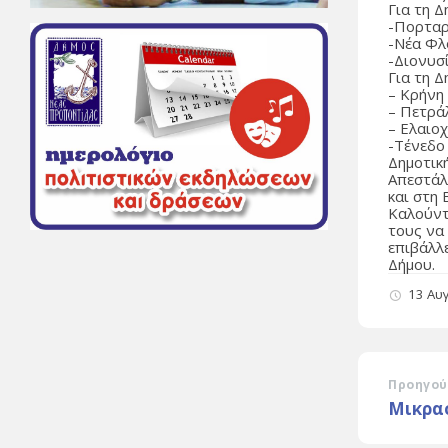
Για τη 
-Πορταρ
-Νέα Φλ
-Διονυσ
Για τη 
– Κρήνη
– Πετρά
– Ελαιο
-Τένεδο
Δημοτικ
Απεστάλ
και στη 
Καλούντ
τους να
επιβάλλ
Δήμου.
13 Αυ
Προηγού
Μικρασ