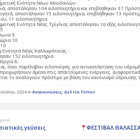
Δημοτική Ενότητα Νέων Μουδανιών :
ιά, απεστάλησαν 104 ειδοποιητήρια και επιβλήθηκαν 37 Πρόστ
ογητά, απεστάλησαν 73 ειδοποιητήρια, επιβλήθηκαν 13 πρόστι
ίου, 11 ειδοποιητήρια
Δημοτική Ενότητα Νέας Τρίγλιας απεστάλησαν τα εξής ειδοποιητ
 5
λωνα 9
χώρια 10
 10
ή Ενότητα Νέας Καλλικράτειας :
ησαν 152 ειδοποιητήρια
Βεργιά 8.
αι, όσοι παρέλαβαν ειδοποίηση, για αντικατάσταση του υδρομ
 προχωρήσουν άμεσα στις απαιτούμενες ενέργειες. Διαφορετικά
εται το αναλογούν πρόστιμο με βάση τον κανονισμό ύδρευσης 
γούστου, 2024
in
Ανακοινώσεις
,
Δελτία Τύπου
μενο
ιατικές γεύσεις
ΦΕΣΤΙΒΑΛ ΘΑΛΑΣΣΑ