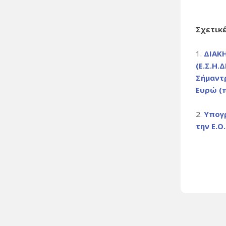
Σχετικ
1.
ΔΙΑΚ
(Ε.Σ.Η
Σήμαντρ
Ευρώ (π
2.
Υπογρ
την Ε.Ο