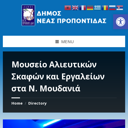
Skip
Skip
Skip
Skip
to
to
to
to
content
left
right
footer
Ανοίξτε τη γραμμή εργαλείων
sidebar
sidebar
MENU
Μουσείο Αλιευτικών
Σκαφών και Εργαλείων
στα Ν. Μουδανιά
Home
Directory
/