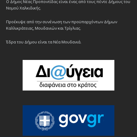
Ο Δήμος Νέας Προποντίδας είναι ένας από τους πέντε Δήμους του
Νομού Χαλκιδικής.
Προέκυψε από την συνένωση των προϋπαρχόντων Δήμων
Καλλικράτειας, Μουδανιών και Τρίγλιας.
Έδρα του Δήμου είναι τα Νέα Μουδανιά.