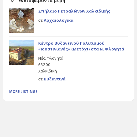
Ενδιαφέροντα μέρη
Σπήλαιο Πετραλώνων Χαλκιδικής
σε
Αρχαιολογικά
Κέντρο Βυζαντινού Πολιτισμού
«Ιουστινιανός» (Μετόχι) στα Ν. Φλογητά
Νέα Φλογητά
63200
Χαλκιδική
σε
Βυζαντινά
MORE LISTINGS