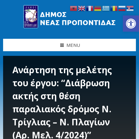
Skip
Skip
Skip
Skip
to
to
to
to
content
left
right
footer
Ανοίξτε τη γραμμή εργαλείων
sidebar
sidebar
MENU
Ανάρτηση της μελέτης
του έργου: “Διάβρωση
ακτής στη θέση
παραλιακός δρόμος Ν.
Τρίγλιας – Ν. Πλαγίων
(Αρ. Μελ. 4/2024)”