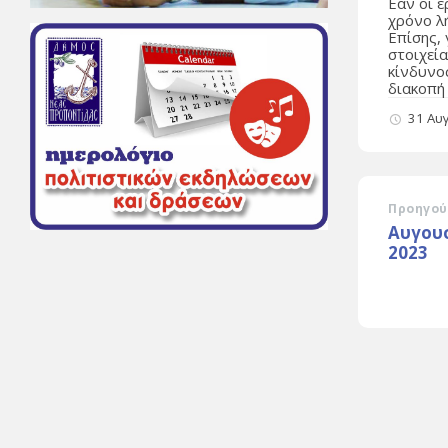
Εάν οι 
χρόνο λ
Επίσης,
στοιχεία
κίνδυνο
διακοπή
31 Αυ
Προηγού
Αυγου
2023