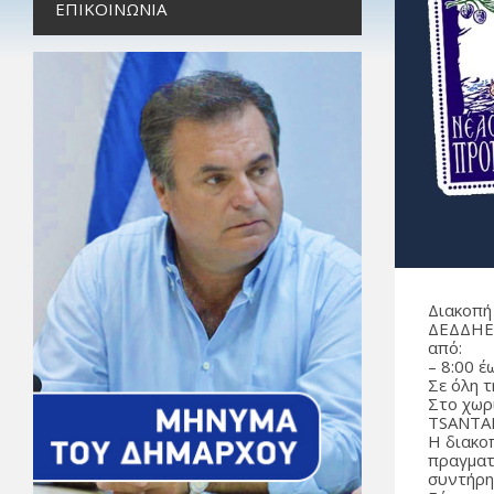
ΕΠΙΚΟΙΝΩΝΊΑ
Διακοπή
ΔΕΔΔΗΕ,
από:
– 8:00 έ
Σε όλη 
Στο χωρ
TSANTAL
Η διακοπ
πραγματ
συντήρη