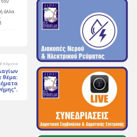
 τον
 ή άλλα
ι
η
Επόμενο
λαγίων
ε θέμα:
λήματα
νήμης".