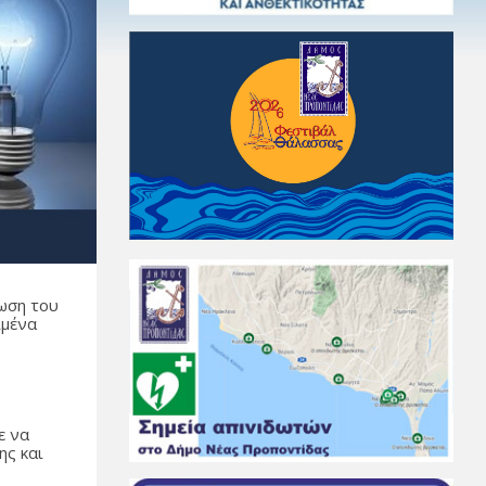
ωση του
ιμένα
ε να
ης και