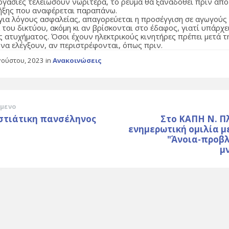
εργασίες τελειώσουν νωρίτερα, το ρεύμα θα ξαναδοθεί πριν από
ήξης που αναφέρεται παραπάνω.
 για λόγους ασφαλείας, απαγορεύεται η προσέγγιση σε αγωγούς
 του δικτύου, ακόμη κι αν βρίσκονται στο έδαφος, γιατί υπάρχε
ς ατυχήματος. Όσοι έχουν ηλεκτρικούς κινητήρες πρέπει μετά τ
 να ελέγξουν, αν περιστρέφονται, όπως πριν.
γούστου, 2023
in
Ανακοινώσεις
μενο
στιάτικη πανσέληνος
Στο ΚΑΠΗ Ν. Π
ενημερωτική ομιλία μ
"Άνοια-προβ
μ