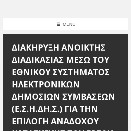
Skip
Skip
Skip
Skip
to
to
to
to
content
left
right
footer
sidebar
sidebar
MENU
ΔΙΑΚΗΡΥΞΗ ΑΝΟΙΚΤΗΣ
ΔΙΑΔΙΚΑΣΙΑΣ ΜΕΣΩ ΤΟΥ
ΕΘΝΙΚΟΥ ΣΥΣΤΗΜΑΤΟΣ
ΗΛΕΚΤΡΟΝΙΚΩΝ
ΔΗΜΟΣΙΩΝ ΣΥΜΒΑΣΕΩΝ
(Ε.Σ.Η.ΔΗ.Σ.) ΓΙΑ ΤΗΝ