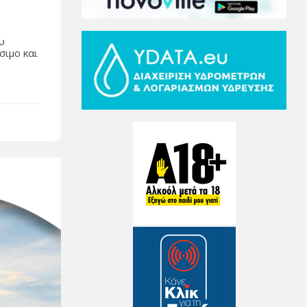
υ
σιμο και