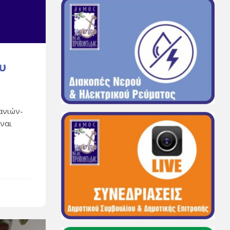
υ
ανιών-
ίναι