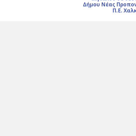
Δήμου Νέας Προπον
Π.Ε. Χαλ