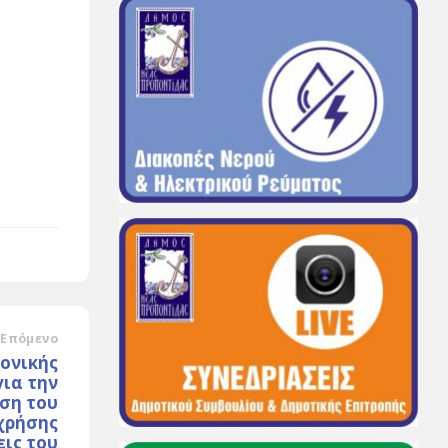
Επόμενο
ονικής
ια την
ση του
χρήσης
εις του