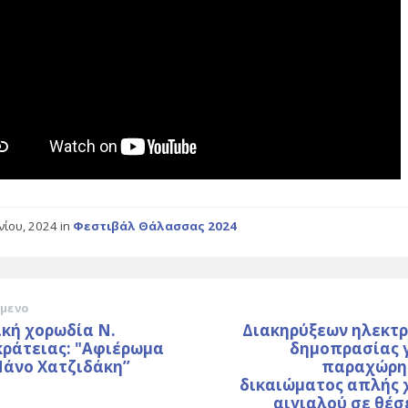
υνίου, 2024
in
Φεστιβάλ Θάλασσας 2024
μενο
κή χορωδία Ν.
Διακηρύξεων ηλεκτρ
κράτειας: "Αφιέρωμα
δημοπρασίας γ
άνο Χατζιδάκη’’
παραχώρη
δικαιώματος απλής 
αιγιαλού σε θέσ