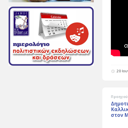
20 Ιο
Προηγού
Δημοτι
Καλλι
στον Μ