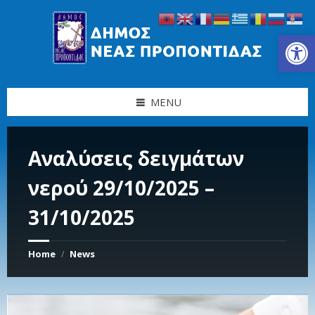
Skip
Skip
Skip
Skip
to
to
to
to
content
left
right
footer
Ανοίξτε τη γραμμή εργαλείων
sidebar
sidebar
MENU
Αναλύσεις δειγμάτων
νερού 29/10/2025 –
31/10/2025
Home
News
/