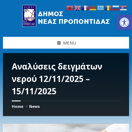
Skip
Skip
Skip
Skip
to
to
to
to
content
left
right
footer
Ανοίξτε τη γραμμή εργαλείων
sidebar
sidebar
MENU
Αναλύσεις δειγμάτων
νερού 12/11/2025 –
15/11/2025
Home
News
/