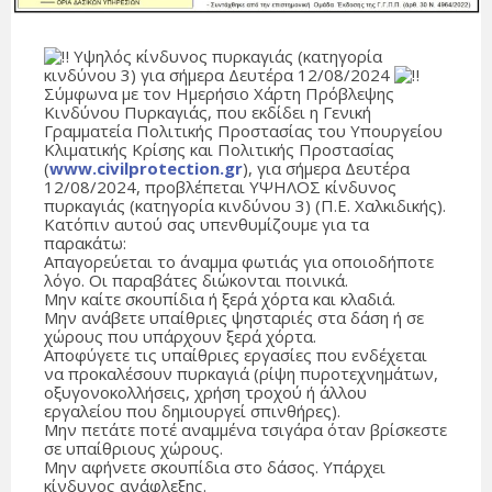
Υψηλός κίνδυνος πυρκαγιάς (κατηγορία
κινδύνου 3) για σήμερα Δευτέρα 12/08/2024
Σύμφωνα με τον Ημερήσιο Χάρτη Πρόβλεψης
Κινδύνου Πυρκαγιάς, που εκδίδει η Γενική
Γραμματεία Πολιτικής Προστασίας του Υπουργείου
Κλιματικής Κρίσης και Πολιτικής Προστασίας
(
www.civilprotection.gr
), για σήμερα Δευτέρα
12/08/2024, προβλέπεται ΥΨΗΛΟΣ κίνδυνος
πυρκαγιάς (κατηγορία κινδύνου 3) (Π.Ε. Χαλκιδικής).
Κατόπιν αυτού σας υπενθυμίζουμε για τα
παρακάτω:
Απαγορεύεται το άναμμα φωτιάς για οποιοδήποτε
λόγο. Οι παραβάτες διώκονται ποινικά.
Μην καίτε σκουπίδια ή ξερά χόρτα και κλαδιά.
Μην ανάβετε υπαίθριες ψησταριές στα δάση ή σε
χώρους που υπάρχουν ξερά χόρτα.
Αποφύγετε τις υπαίθριες εργασίες που ενδέχεται
να προκαλέσουν πυρκαγιά (ρίψη πυροτεχνημάτων,
οξυγονοκολλήσεις, χρήση τροχού ή άλλου
εργαλείου που δημιουργεί σπινθήρες).
Μην πετάτε ποτέ αναμμένα τσιγάρα όταν βρίσκεστε
σε υπαίθριους χώρους.
Μην αφήνετε σκουπίδια στο δάσος. Υπάρχει
κίνδυνος ανάφλεξης.