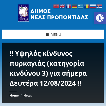
Skip
Skip
Skip
Skip
to
to
to
to
content
left
right
footer
Ανοίξτε τη γραμμή εργαλείων
sidebar
sidebar
MENU
‼ Υψηλός κίνδυνος
πυρκαγιάς (κατηγορία
κινδύνου 3) για σήμερα
Δευτέρα 12/08/2024 ‼
Home
News
/