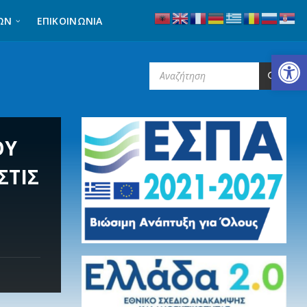
ΩΝ
ΕΠΙΚΟΙΝΩΝΊΑ
Ανοίξτε τη γραμμή εργαλείων
SEARCH:
ΟΥ
ΣΤΙΣ