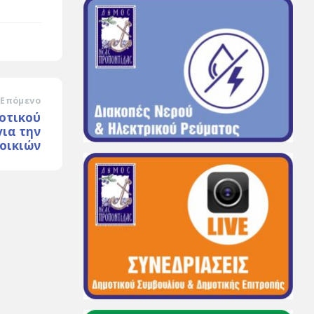
Επόμενο
οτικού
για την
οικιών