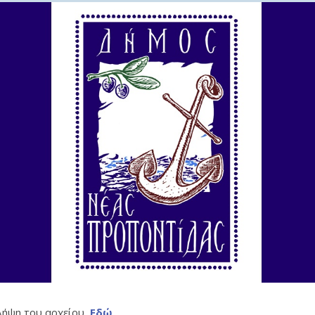
 λήψη του αρχείου,
Εδώ
.