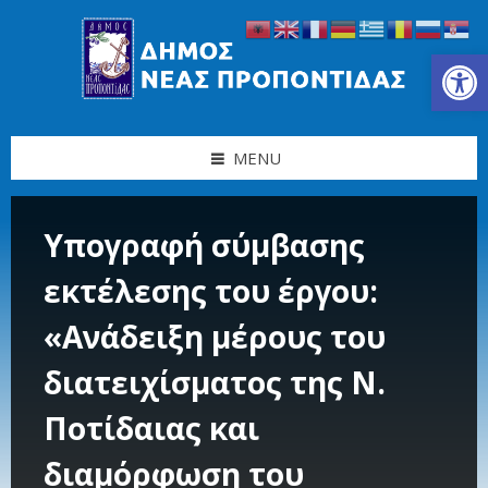
Skip
Skip
Skip
Skip
to
to
to
to
content
left
right
footer
Ανοίξτε τη γραμμή εργαλείων
sidebar
sidebar
MENU
Υπογραφή σύμβασης
εκτέλεσης του έργου:
«Ανάδειξη μέρους του
διατειχίσματος της Ν.
Ποτίδαιας και
διαμόρφωση του