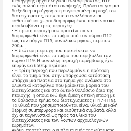
περιήγησης αρχαιολογικού ενδιαφέροντος, είτε
ενός απλού περιπάτου αναψυχής. Πρόκειται για μια
διεξοδική περιήγηση στη συγκεκριμένη περιοχή του
διατειχίσματος, στην οποία εναλλάσσονται
καθιστικά και χώροι διαμορφωμένου πρασίνου και
περιλαμβάνει τρείς περιοχές:
• Η πρώτη περιοχή που προτείνεται να
διαμορφωθεί είναι το τμήμα από τον πύργο Π12
έως τον πύργο Π15, συνολικού μήκους περίπου
200μ.
• Η δεύτερη περιοχή που προτείνεται να
διαμορφωθεί είναι το τμήμα που περιβάλλει τον
πύργο Π19. Η συνολική περιοχή παρέμβασης έχει
επιφάνεια 650τ.μ περίπου.
• Η τρίτη περιοχή που περιλαμβάνει η πρόταση
είναι το τμήμα που στην υπάρχουσα κατάσταση
υπάρχει μια πλατεία στο τμήμα γης ανάμεσα στο
αλιευτικό καταφύγιο που βρίσκεται βόρεια του
διατειχίσματος και στο δυτικό θαλάσσιο όριο της
περιοχής, η οποία ενώ έχει άμεση οπτική επαφή με
το θαλάσσιο τμήμα του διατειχίσματος (Π17-Π18).
Τα υλικά που χρησιμοποιούνται είναι υλικά με καλή
θερμική συμπεριφορά και αισθητικά συμβατά, αλλά
όχι ανταγωνιστικά ως προς τα υλικά του
διατειχίσματος και των λοιπών αρχαιολογικών
ευρημάτων.
Ακόμη, προτείνεται ο εμπλουτισμός της φύτευσης