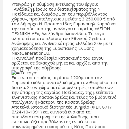
Υπεγράφη η σύμβαση εκτέλεσης του έργου:
«Ανάδειξη μέρους του διατειχίσματος της Ν.
Ποτίδαιας και διαμόρφωση του περιβάλλοντος
χώρου», προϋπολογισμού μελέτης 3.250.000 € από
τον Δήμαρχο Ν. Προποντίδας Εμμανουήλ Καρρά και
την εκπρόσωπο της αναδόχου εταιρείας «ΑΞΙΟΝ
ΤΕΧΝΙΚΗ ΑΕ», Αλεξάνδρα Ιωαννίδου. Το έργο
υλοποιείται στο πλαίσιο του Εθνικού Σχεδίου
Ανάκαμψης και Ανθεκτικότητας «Ελλάδα 2.0» με τη
χρηματοδότηση της Ευρωπαϊκής Ένωσης –
NextGenerationEU.
Η συνολική προθεσμία κατασκευής του έργου
ορίζεται σε δεκαοχτώ μήνες και αρχίζει από την
υπογραφή της σύμβασης.
Το έργο:
Εκτείνεται σε μήκος περίπου 1200μ. από τον
Τορωναίο κόλπο ανατολικά μέχρι τον Θερμαϊκό στα
δυτικά. Στον χώρο αυτό οι μελετητές τοποθετούν
την ύπαρξη της αρχαίας Ποτίδαιας, της μετέπειτα
ελληνιστικής Κασσανδρείας και τέλος το βυζαντινό
“πολίχνιον ή κάστρον της Κασσανδρείας”.
Αποτελεί ιστορικό διατηρητέο μνημείο (ΦΕΚ 871/
Β/24-10-1991) και συνιστά ένα από τα
σπουδαιότερα μνημεία της Χαλκιδικής, που
εντυπωσιάζει προβάλλοντας εν μέσω του
πυκνοδομημένου οικισμού της Νέας Ποτίδαιας.