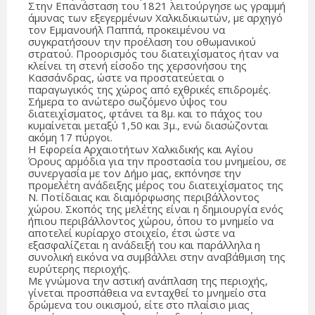
Στην Επανάσταση του 1821 λειτούργησε ως γραμμή
άμυνας των εξεγερμένων Χαλκιδικιωτών, με αρχηγό
τον Εμμανουήλ Παππά, προκειμένου να
συγκρατήσουν την προέλαση του οθωμανικού
στρατού. Προορισμός του διατειχίσματος ήταν να
κλείνει τη στενή είσοδο της χερσονήσου της
Κασσάνδρας, ώστε να προστατεύεται ο
παραγωγικός της χώρος από εχθρικές επιδρομές.
Σήμερα το ανώτερο σωζόμενο ύψος του
διατειχίσματος, φτάνει τα 8μ. και το πάχος του
κυμαίνεται μεταξύ 1,50 και 3μ., ενώ διασώζονται
ακόμη 17 πύργοι.
Η Εφορεία Αρχαιοτήτων Χαλκιδικής και Αγίου
Όρους αρμόδια για την προστασία του μνημείου, σε
συνεργασία με τον Δήμο μας, εκπόνησε την
προμελέτη ανάδειξης μέρος του διατειχίσματος της
Ν. Ποτίδαιας και διαμόρφωσης περιβάλλοντος
χώρου. Σκοπός της μελέτης είναι η δημιουργία ενός
ήπιου περιβάλλοντος χώρου, όπου το μνημείο να
αποτελεί κυρίαρχο στοιχείο, έτσι ώστε να
εξασφαλίζεται η ανάδειξή του και παράλληλα η
συνολική εικόνα να συμβάλλει στην αναβάθμιση της
ευρύτερης περιοχής.
Με γνώμονα την αστική ανάπλαση της περιοχής,
γίνεται προσπάθεια να ενταχθεί το μνημείο στα
δρώμενα του οικισμού, είτε στο πλαίσιο μιας