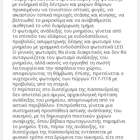
με ενδημικά είδη δέντρων και μικρών θάμνων
προκειμένου να τονιστούν οπτικές φυγές, να
σκιαστούν τοπικά περιοχές στάσης και κίνησης, να
βελτιωθεί το μικροκλίμα και να αναβαθμιστεί
αισθητικά το υπό διαμόρφωση τμήμα.
Ο φωτισμός ανάδειξης του μνημείου, γίνεται από
το επίπεδο του εδάφους με ενδοδαπέδιους
προβολείς ασυμμετρικής δέσμης και φωτισμό του
μνημείου με γραμμικά ενδοδαπέδια φωτιστικά LED.
Ο γενικός φωτισμός θα είναι διακριτικός και δεν θα
ανταγωνίζεται τον φωτισμό ανάδειξης του
μνημείου, αλλά ικανός να εγγυηθεί τη σωστή
λειτουργία και την ασφάλεια του χώρου,
αποφεύγοντας τη θάμβωση. Επίσης, προτείνεται ο
νυχτερινός φωτισμός των πύργων Π17-Π18 με
προβολείς από τη στεριά.
Ο περίπατος στο διατείχισμα της Κασσανδρείας
δεν αποτελεί μια αμιγώς αρχαιολογική πρόταση
ανάδειξης του μνημείου, απομονωμένη από το
αστικό περιβάλλον. Επιπρόσθετα, γίνεται μια
συστηματική προσπάθεια αστικής ανάπλασης του
οικισμού, με τη δημιουργία ποιοτικών χώρων
αναψυχής, όπου βέβαια πρωταγωνιστής παραμένει
το μνημείο. Έτσι, πέραν της ανάδειξης, το
διατείχισμα της Κασσανδρείας εντάσσεται με
φυσικό τρόπο στα δρώμενα του οικισμού, είτε στο