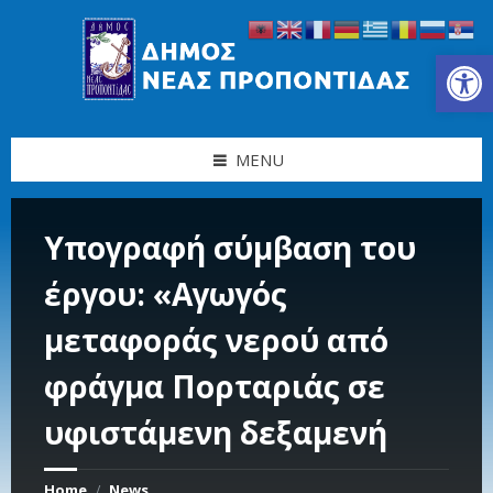
Skip
Skip
Skip
Skip
to
to
to
to
content
left
right
footer
Ανοίξτε τη γραμμή εργαλείων
sidebar
sidebar
MENU
Υπογραφή σύμβαση του
έργου: «Αγωγός
μεταφοράς νερού από
φράγμα Πορταριάς σε
υφιστάμενη δεξαμενή
Home
News
/