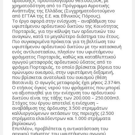
άρδευσης», προϋπολογισμού 965.000,00€, με
χρηματοδότηση από το Πρόγραμμα Αγροτικής
Ανάπτυξης της Ελλάδας (Συγχρηματοδοτούμενο
από ΕΓΤΑΑ της Ε.Ε. και Εθνικούς Πόρους).
Το έργο αφορά στην ενίσχυση – αναβάθμιση του
υφιστάμενου αρδευτικού δικτύου της Κοινότητας
Πορταριάς, για την κάλυψη των αρδευτικών του
αναγκών, κατά το μεγαλύτερο διάστημα του έτους.
Πιο συγκεκριμένα πρόκειται για τη βελτίωση του
υφιστάμενου αρδευτικού δικτύου με την κατασκευή
ενός αντλιοστασίου, πλησίον του υφιστάμενου
φράγματος Πορταριάς, καθώς και καταθλιπτικού
αγωγού μεταφοράς αρδευτικού ύδατος από το
φράγμα Πορταριάς, το οποίο βρίσκεται βόρεια του
ομώνυμου οικισμού, στην υφιστάμενη δεξαμενή,
που βρίσκεται ανατολικά του οικισμού (θέση
Βατσινιά). Ο αγωγός μεταφοράς έχει μήκος 2.374m.
Ο ετήσιος όγκος νερού του φράγματος που μπορεί
να αξιοποιηθεί για την ενίσχυση του αρδευτικού
δικτύου είναι της τάξης των 200.000 – 250.000m3.
Στόχος του έργου αποτελεί η ενίσχυση –
αναβάθμιση της άρδευσης 3.500 στρεμμάτων
καλλιεργούμενων εκτάσεων της περιοχής (2.500
στρέμματα ελαιόδεντρων και 1.000 στρέμματα
βερίκοκων).
Επιπλέον, προβλέπεται η αντικατάσταση του
αρχικού τμήματος του υφιστάμενου αγωγού