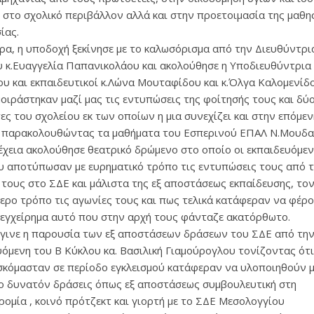
 στο σχολικό περιβάλλον αλλά και στην προετοιμασία της μαθη
ίας.
ερα, η υποδοχή ξεκίνησε με το καλωσόρισμα από την Διευθύντρι
υ κ.Ευαγγελία Παπανικολάου και ακολούθησε η Υποδιευθύντρια 
ου και εκπαιδευτικοί κ.Λώνα Μουταφίδου και κ.Όλγα Καλομενίδ
μοιράστηκαν μαζί μας τις εντυπώσεις της φοίτησής τους και δύ
ες του σχολείου εκ των οποίων η μια συνεχίζει και στην επόμε
 παρακολουθώντας τα μαθήματα του Εσπερινού ΕΠΑΛ Ν.Μουδα
έχεια ακολούθησε θεατρικό δρώμενο στο οποίο οι εκπαιδευόμεν
ου αποτύπωσαν με ευρηματικό τρόπο τις εντυπώσεις τους από 
 τους στο ΣΔΕ και μάλιστα της εξ αποστάσεως εκπαίδευσης, το
τερο τρόπο τις αγωνίες τους και πως τελικά κατάφεραν να φέρο
 εγχείρημα αυτό που στην αρχή τους φάνταζε ακατόρθωτο.
έγινε η παρουσία των εξ αποστάσεων δράσεων του ΣΔΕ από τη
υόμενη του Β Κύκλου κα. Βασιλική Γιαμούρογλου τονίζοντας ότ
σκόμασταν σε περίοδο εγκλεισμού κατάφεραν να υλοποιηθούν μ
ο δυνατόν δράσεις όπως εξ αποστάσεως συμβουλευτική στη
ρομία , κοινό πρότζεκτ και γιορτή με το ΣΔΕ Μεσολογγίου