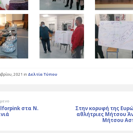
μβρίου, 2021
in
Δελτία Τύπου
μενο
ilforpink στα Ν.
Στην κορυφή της Ευρ
νιά
αθλήτριες Μήτσου Άν
Μήτσου Ασ