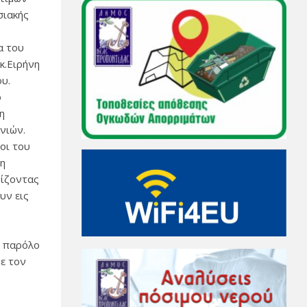
σιακής
α του
κ.Ειρήνη
ου.
ο
νη
νιών.
οι του
τη
νίζοντας
υν εις
ν
ι παρόλο
ε τον