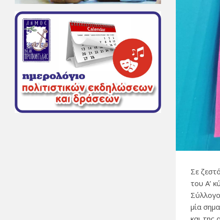
Σε ζεστ
του Α’ 
Σύλλογο
μία σημ
και της