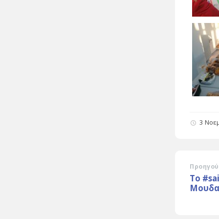
3 Νοε
Προηγού
Το #sa
Μουδα