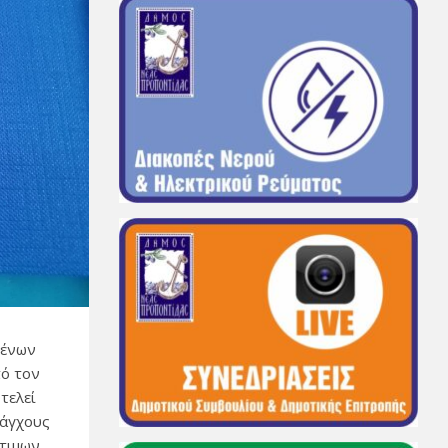
μένων
πό τον
τελεί
 άγχους
ότιμων