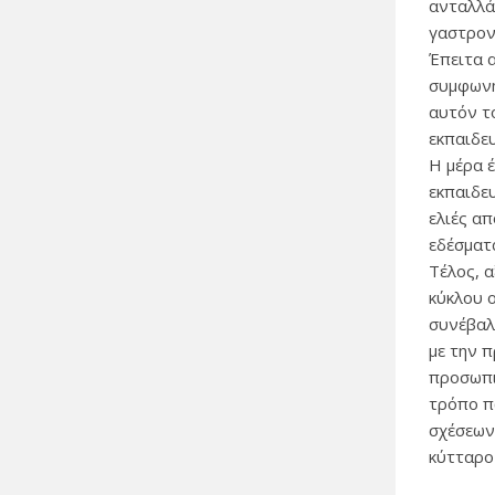
ανταλλά
γαστρονο
Έπειτα 
συμφωνή
αυτόν τ
εκπαιδε
Η μέρα 
εκπαιδευ
ελιές α
εδέσματ
Τέλος, α
κύκλου 
συνέβαλ
με την π
προσωπι
τρόπο π
σχέσεων
κύτταρο