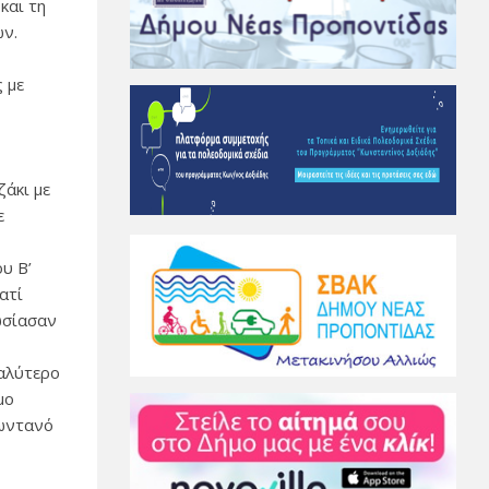
και τη
ών.
 με
ζάκι με
ε
ου Β’
ατί
ωσίασαν
καλύτερο
μο
ζωντανό