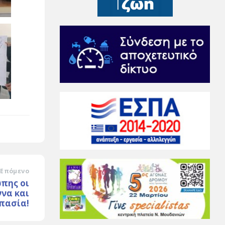
Επόμενο
ώπης οι
να και
πασία!