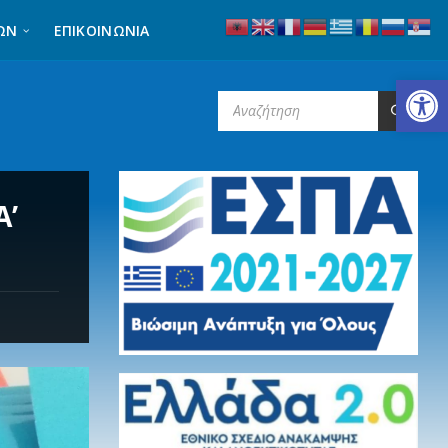
ΩΝ
ΕΠΙΚΟΙΝΩΝΊΑ
Ανοίξτε τη γραμμή εργαλείων
SEARCH:
Α’