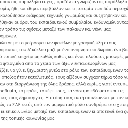
σσοντας παράλληλα ευχές , προϊόντα γνωρίζοντας παράλληλα 
μία, ήθη και έθιμα, περιβάλλον και τη ιστορία των δύο περιοχ
ακολούθησαν διάφορες τεχνικές γνωριμίας και συζητήθηκαν και
θηκαν οι όροι του εκπαιδευτικού συμβολαίου ενδυναμώνοντας
ον τρόπο τις σχέσεις μεταξύ των παλαιών και νέων μας
υομένων.
έκλεισε με το μοίρασμα των φακέλων με γραφική ύλη στους
όμενους του Α’ κύκλου μαζί με ένα αναμνηστικό δωράκι, ένα βα
πό τοπική επιχείρηση καθώς καθώς και ένας πλούσιος μπουφές μ
α φτιαγμένα από τα χέρια των άξιων εκπαιδευομένων μας.
ξίζει να γίνει ξεχωριστή μνεία στο ρόλο των εκπαιδευομένων τ
ο οποίος ήταν καταλυτικός. Τους αξίζουν συγχαρητήρια τόσο γι
αν στη διοργάνωση της όλης δράσης, αλλά κυρίως γιατί εντυπ
ροθυμία, το μεράκι, το κέφι τους, τα νόστιμα εδέσματα και τις
κές τους δημιουργίες. Η στάση τους αυτή αποδεικνύει με τον 
ώς το ΣΔΕ εκτός από τον μορφωτικό ρόλο συνδράμει στο χτίσι
 κι επικοινωνίας μεταξύ των εκπαιδευομένων κι αποτελεί ένα 
 της τοπικής κοινωνίας μας.