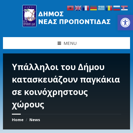
Skip
Skip
Skip
Skip
to
to
to
to
content
left
right
footer
Ανοίξτε τη γραμμή εργαλείων
sidebar
sidebar
MENU
Υπάλληλοι του Δήμου
κατασκευάζουν παγκάκια
σε κοινόχρηστους
χώρους
Home
News
/