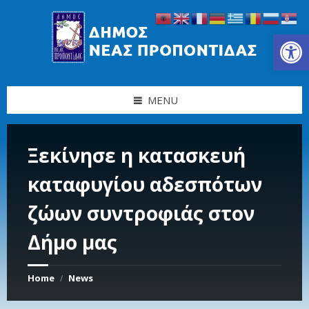
Skip
Skip
Skip
Skip
to
to
to
to
content
left
right
footer
Ανοίξτε τη γραμμή εργαλείων
sidebar
sidebar
MENU
Ξεκίνησε η κατασκευή
καταφυγίου αδεσπότων
ζώων συντροφιάς στον
Δήμο μας
Home
News
/