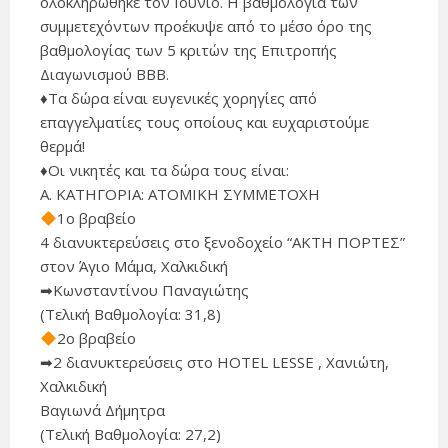
ολοκληρώθηκε τον Ιούνιο. Η βαθμολογία των
συμμετεχόντων προέκυψε από το μέσο όρο της
βαθμολογίας των 5 κριτών της Επιτροπής
Διαγωνισμού BBB.
♦Τα δώρα είναι ευγενικές χορηγίες από
επαγγελματίες τους οποίους και ευχαριστούμε
θερμά!
♦Οι νικητές και τα δώρα τους είναι:
Α. ΚΑΤΗΓΟΡΙΑ: ΑΤΟΜΙΚΗ ΣΥΜΜΕΤΟΧΗ
1ο βραβείο
4 διανυκτερεύσεις στο ξενοδοχείο “ΑΚΤΗ ΠΟΡΤΕΣ”
στον Άγιο Μάμα, Χαλκιδική
➡Κωνσταντίνου Παναγιώτης
(Τελική Βαθμολογία: 31,8)
2ο βραβείο
➡2 διανυκτερεύσεις στο HOTEL LESSE , Χανιώτη,
Χαλκιδική
Βαγιωνά Δήμητρα
(Τελική Βαθμολογία: 27,2)