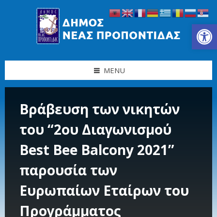
Skip
Skip
Skip
Skip
to
to
to
to
content
left
right
footer
Ανοίξτε τη γραμμή εργαλείων
sidebar
sidebar
MENU
Βράβευση των νικητών
του “2ου Διαγωνισμού
Βest Βee Βalcony 2021”
παρουσία των
Ευρωπαίων Εταίρων του
Προγράμματος