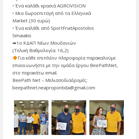
• Ένα καλάθι κρασιά AGROVISION
• Μια δωροεπιταγή από τα Ελληνικά
Market (30 ευρώ)
• Ένα καλάθι από SportFruitApostolos
Simaiakis
➡1ο ΚΔΑΠ Νέων Μουδανιών
(Τελική Βαθμολογία: 16,2)
Για κάθε επιπλέον πληροφορία παρακαλούμε
επικοινωνήστε με την ομάδα έργου BeePathNet,
στο παρακάτω email.
BeePath Net – Μελισσοδιαδρομές:
beepathnet.neapropontida@gmail.com