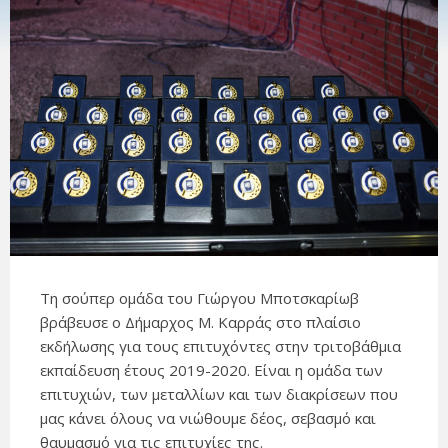
Τη σούπερ ομάδα του Γιώργου Μποτσκαρίωβ
βράβευσε ο Δήμαρχος Μ. Καρράς στο πλαίσιο
εκδήλωσης για τους επιτυχόντες στην τριτοβάθμια
εκπαίδευση έτους 2019-2020. Είναι η ομάδα των
επιτυχιών, των μεταλλίων και των διακρίσεων που
μας κάνει όλους να νιώθουμε δέος, σεβασμό και
θαυμασμό για τις επιτυχίες της.