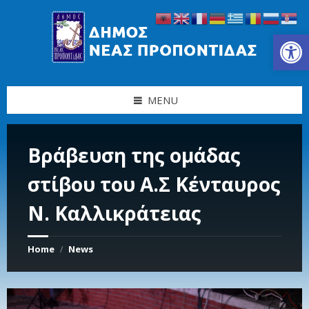
Skip
Skip
Skip
Skip
to
to
to
to
content
left
right
footer
Ανοίξτε τη γραμμή εργαλείων
sidebar
sidebar
MENU
Βράβευση της ομάδας
στίβου του Α.Σ Κένταυρος
Ν. Καλλικράτειας
Home
News
/